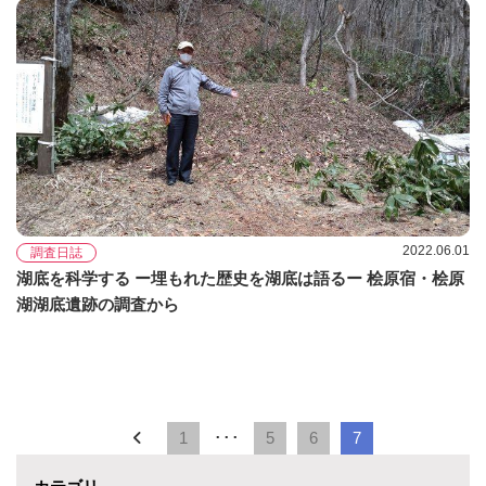
2022.06.01
調査日誌
湖底を科学する ー埋もれた歴史を湖底は語るー 桧原宿・桧原
湖湖底遺跡の調査から
1
･･･
5
6
7