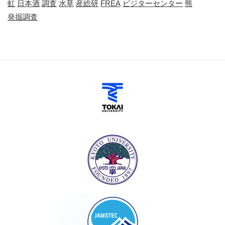
虹
日本酒
調査
水草
産総研
FREA
ビジターセンター
熊
発掘調査