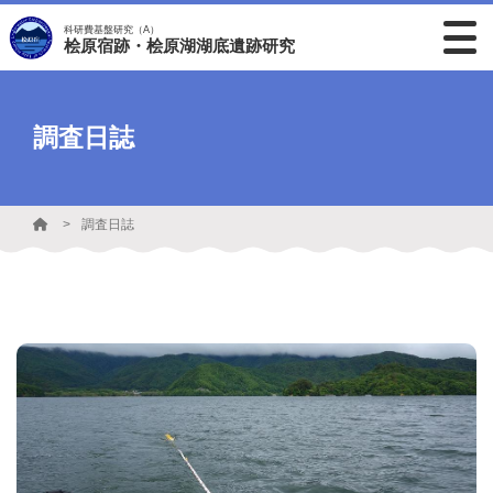
科研費基盤研究（A）
桧原宿跡・桧原湖湖底遺跡研究
調査日誌
調査日誌