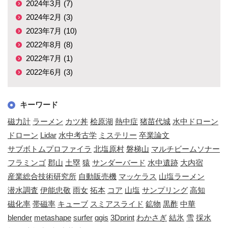
2024年3月 (7)
2024年2月 (3)
2023年7月 (10)
2022年8月 (8)
2022年7月 (1)
2022年6月 (3)
キーワード
磁力計
ラーメン
カツ丼
桧原湖
熱中症
猪苗代城
水中ドローン
ドローン
Lidar
水中考古学
ミステリー
卒業論文
サブボトムプロファイラ
北塩原村
磐梯山
マルチビームソナー
フラミンゴ
郡山
土塁
猿
サンダーバード
水中遺跡
大内宿
産業総合技術研究所
自動販売機
マッケラス
山塩ラーメン
潜水調査
伊能忠敬
雨女
拓本
コア
山塩
サンプリング
高知
磁化率
帯磁率
キューブ
スミアスライド
鉱物
黒酢
中華
blender
metashape
surfer
qgis
3Dprint
わかさぎ
結氷
雪
採水