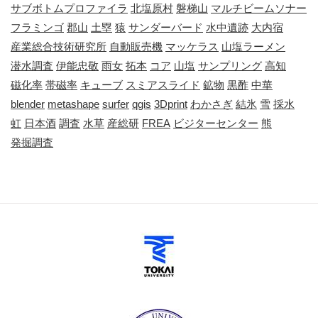
サブボトムプロファイラ
北塩原村
磐梯山
マルチビームソナー
フラミンゴ
郡山
土塁
猿
サンダーバード
水中遺跡
大内宿
産業総合技術研究所
自動販売機
マッケラス
山塩ラーメン
潜水調査
伊能忠敬
雨女
拓本
コア
山塩
サンプリング
高知
磁化率
帯磁率
キューブ
スミアスライド
鉱物
黒酢
中華
blender
metashape
surfer
qgis
3Dprint
わかさぎ
結氷
雪
採水
虹
日本酒
調査
水草
産総研
FREA
ビジターセンター
熊
発掘調査