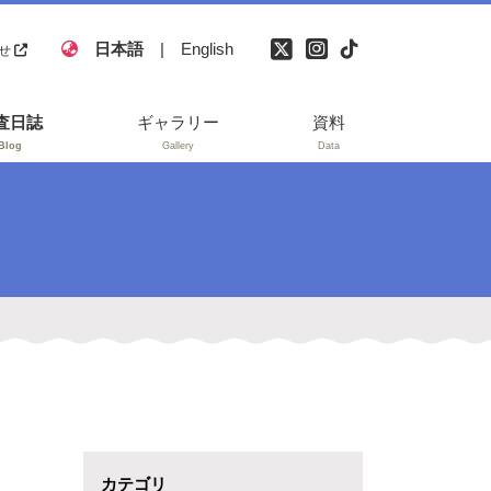
日本語
|
English
せ
査日誌
ギャラリー
資料
Blog
Gallery
Data
自然災害伝承碑と
災害の痕跡
参考文献
研究業績・アウト
リーチ
報道
カテゴリ