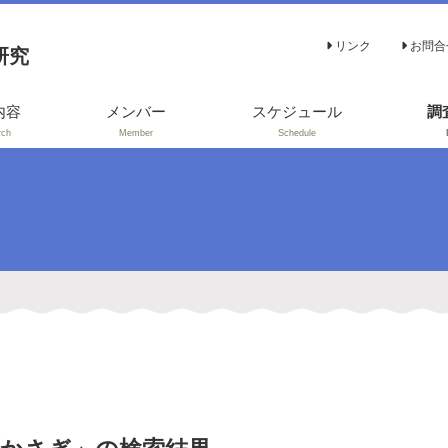
リンク
お問合
研究
内容
メンバー
スケジュール
調
rch
Member
Schedule