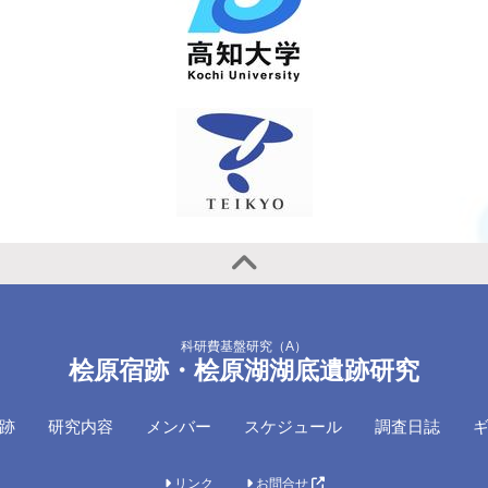
科研費基盤研究（A）
桧原宿跡・桧原湖湖底遺跡研究
跡
研究内容
メンバー
スケジュール
調査日誌
リンク
お問合せ