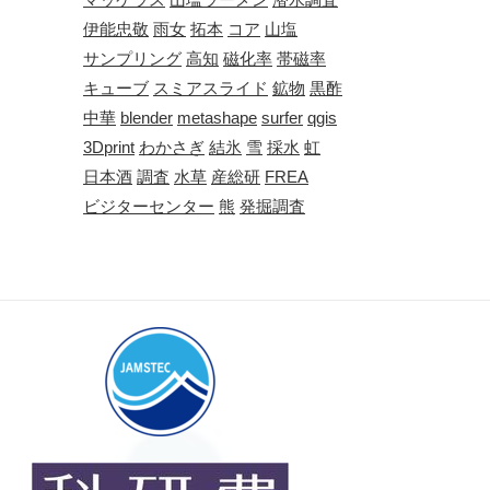
伊能忠敬
雨女
拓本
コア
山塩
サンプリング
高知
磁化率
帯磁率
キューブ
スミアスライド
鉱物
黒酢
中華
blender
metashape
surfer
qgis
3Dprint
わかさぎ
結氷
雪
採水
虹
日本酒
調査
水草
産総研
FREA
ビジターセンター
熊
発掘調査