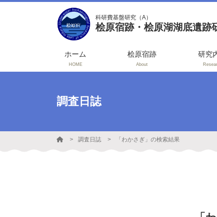
科研費基盤研究（A）
桧原宿跡・桧原湖湖底遺跡
ホーム
桧原宿跡
研究
HOME
About
Resea
調査日誌
調査日誌
「わかさぎ」の検索結果