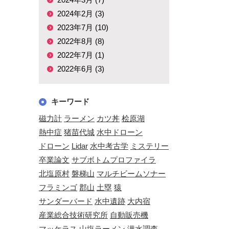
2024年2月 (3)
2023年7月 (10)
2022年8月 (8)
2022年7月 (1)
2022年6月 (3)
キーワード
磁力計
ラーメン
カツ丼
桧原湖
熱中症
猪苗代城
水中ドローン
ドローン
Lidar
水中考古学
ミステリー
卒業論文
サブボトムプロファイラ
北塩原村
磐梯山
マルチビームソナー
フラミンゴ
郡山
土塁
猿
サンダーバード
水中遺跡
大内宿
産業総合技術研究所
自動販売機
マッケラス
山塩ラーメン
潜水調査