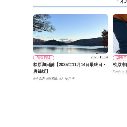
「わ
2025.11.14
調査日誌
調査日
桧原湖日誌【2025年11月14日最終日・
桧原湖日
唐錦版】
#わかさぎ
#桧原湖 #磐梯山 #わかさぎ