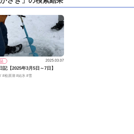
かさぎ」の検索結果
2025.03.07
誌
記【2025年3月5日～7日】
 #桧原湖 #結氷 #雪