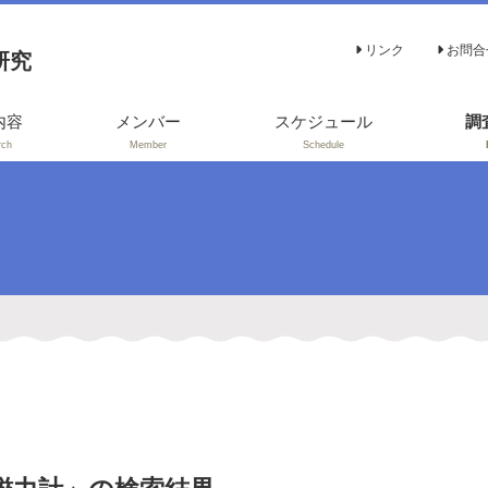
リンク
お問合
研究
内容
メンバー
スケジュール
調
rch
Member
Schedule