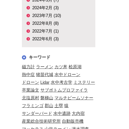
2024年2月 (3)
2023年7月 (10)
2022年8月 (8)
2022年7月 (1)
2022年6月 (3)
キーワード
磁力計
ラーメン
カツ丼
桧原湖
熱中症
猪苗代城
水中ドローン
ドローン
Lidar
水中考古学
ミステリー
卒業論文
サブボトムプロファイラ
北塩原村
磐梯山
マルチビームソナー
フラミンゴ
郡山
土塁
猿
サンダーバード
水中遺跡
大内宿
産業総合技術研究所
自動販売機
マッケラス
山塩ラーメン
潜水調査