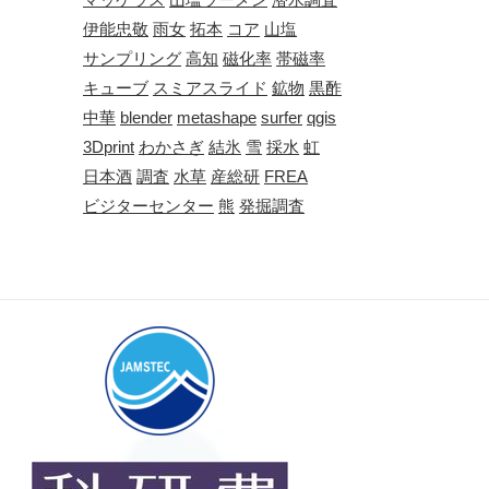
伊能忠敬
雨女
拓本
コア
山塩
サンプリング
高知
磁化率
帯磁率
キューブ
スミアスライド
鉱物
黒酢
中華
blender
metashape
surfer
qgis
3Dprint
わかさぎ
結氷
雪
採水
虹
日本酒
調査
水草
産総研
FREA
ビジターセンター
熊
発掘調査