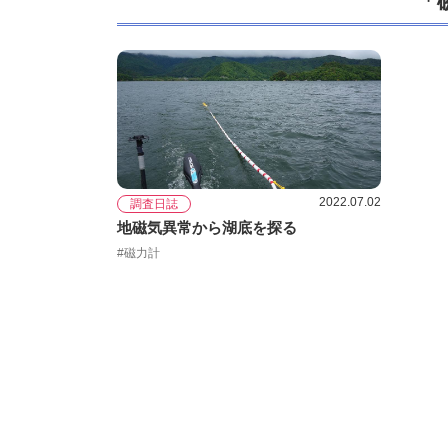
「
2022.07.02
調査日誌
地磁気異常から湖底を探る
#磁力計