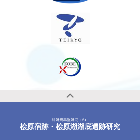
科研費基盤研究（A）
桧原宿跡・桧原湖湖底遺跡研究