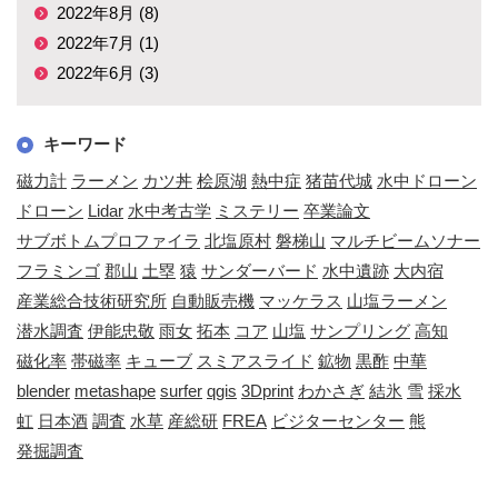
2022年8月 (8)
2022年7月 (1)
2022年6月 (3)
キーワード
磁力計
ラーメン
カツ丼
桧原湖
熱中症
猪苗代城
水中ドローン
ドローン
Lidar
水中考古学
ミステリー
卒業論文
サブボトムプロファイラ
北塩原村
磐梯山
マルチビームソナー
フラミンゴ
郡山
土塁
猿
サンダーバード
水中遺跡
大内宿
産業総合技術研究所
自動販売機
マッケラス
山塩ラーメン
潜水調査
伊能忠敬
雨女
拓本
コア
山塩
サンプリング
高知
磁化率
帯磁率
キューブ
スミアスライド
鉱物
黒酢
中華
blender
metashape
surfer
qgis
3Dprint
わかさぎ
結氷
雪
採水
虹
日本酒
調査
水草
産総研
FREA
ビジターセンター
熊
発掘調査