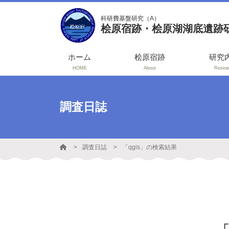
科研費基盤研究（A）
桧原宿跡・桧原湖湖底遺跡
ホーム
桧原宿跡
研究
HOME
About
Resea
調査日誌
調査日誌
「qgis」の検索結果