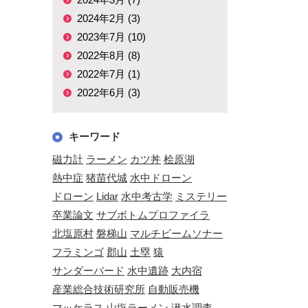
2024年2月 (3)
2023年7月 (10)
2022年8月 (8)
2022年7月 (1)
2022年6月 (3)
キーワード
磁力計
ラーメン
カツ丼
桧原湖
熱中症
猪苗代城
水中ドローン
ドローン
Lidar
水中考古学
ミステリー
卒業論文
サブボトムプロファイラ
北塩原村
磐梯山
マルチビームソナー
フラミンゴ
郡山
土塁
猿
サンダーバード
水中遺跡
大内宿
産業総合技術研究所
自動販売機
マッケラス
山塩ラーメン
潜水調査