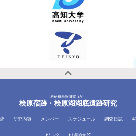
科研費基盤研究（A）
桧原宿跡・桧原湖湖底遺跡研究
跡
研究内容
メンバー
スケジュール
調査日誌
リンク
お問合せ