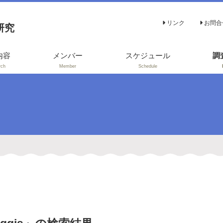
リンク
お問合
研究
内容
メンバー
スケジュール
調
rch
Member
Schedule