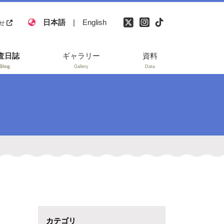
日本語
|
English
せ
査日誌
ギャラリー
資料
Blog
Gallery
Data
自然災害伝承碑と
災害の痕跡
参考文献
研究業績・アウト
リーチ
報道
カテゴリ