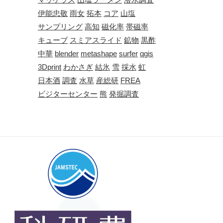
伊能忠敬
雨女
拓本
コア
山塩
サンプリング
高知
磁化率
帯磁率
キューブ
スミアスライド
鉱物
黒酢
中華
blender
metashape
surfer
qgis
3Dprint
わかさぎ
結氷
雪
採水
虹
日本酒
調査
水草
産総研
FREA
ビジターセンター
熊
発掘調査