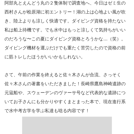
阿部丸とえんどう丸の２隻体制で調査地へ、今日はゼミ生の
西村さんが桧原湖に初エントリー！湖の上は心地よい風が吹
き、陸上よりも涼しく快適です。ダイビング資格を持たない
私は船上待機です。でも水中はもっと涼しくて気持ちがいい
のだろうな〜この夏にダイビング資格とろうかな…（笑）。
ダイビング機材を運ぶだけでも重たく苦労したので資格の前
に筋トレしたほうがいいかもしれない。
さて、午前の作業を終えると佐々木さんが合流、さっそく
佐々木さんの著書をいただきました！長崎県鷹島神崎遺跡の
元寇船や、スウェーデンのヴァーサ号など代表的な遺跡につ
いてお子さんにも分かりやすくまとまった本で、現在進行系
で水中考古学を学ぶ私達も唸る内容です！