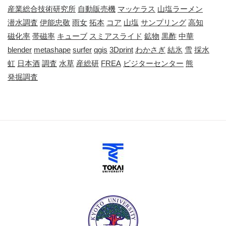
産業総合技術研究所
自動販売機
マッケラス
山塩ラーメン
潜水調査
伊能忠敬
雨女
拓本
コア
山塩
サンプリング
高知
磁化率
帯磁率
キューブ
スミアスライド
鉱物
黒酢
中華
blender
metashape
surfer
qgis
3Dprint
わかさぎ
結氷
雪
採水
虹
日本酒
調査
水草
産総研
FREA
ビジターセンター
熊
発掘調査