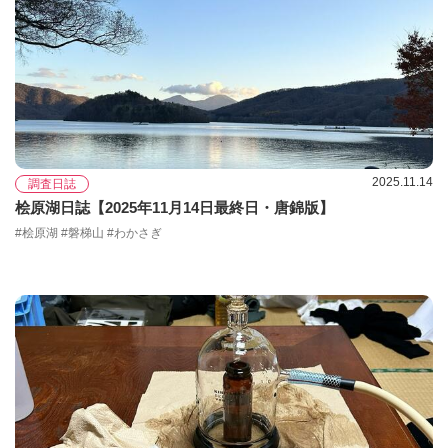
2025.11.14
調査日誌
桧原湖日誌【2025年11月14日最終日・唐錦版】
#桧原湖 #磐梯山 #わかさぎ